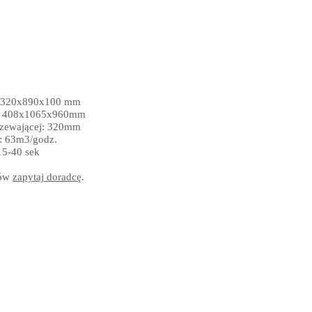
: 320x890x100 mm
: 408x1065x960mm
rzewającej: 320mm
: 63m3/godz.
15-40 sek
łów
zapytaj doradcę
.