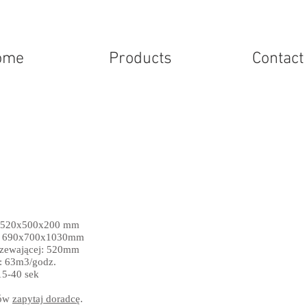
ome
Products
Contact
: 520x500x200 mm
: 690x700x1030mm
rzewającej: 520mm
: 63m3/godz.
15-40 sek
łów
zapytaj doradcę
.