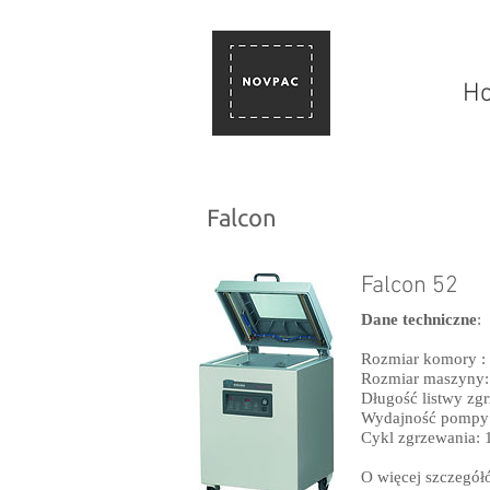
H
Falcon
Falcon 52
Dane techniczne
:
Rozmiar komory 
Rozmiar maszyny
Długość listwy z
Wydajność pompy
Cykl zgrzewania: 
O więcej szczegó