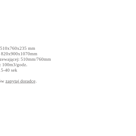
: 510x760x235 mm
: 820x900x1070mm
grzewającej: 510mm/760mm
: 100m3/godz.
15-40 sek
łów
zapytaj doradcę
.